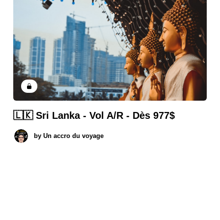
🇱🇰 Sri Lanka - Vol A/R - Dès 977$
by
Un accro du voyage