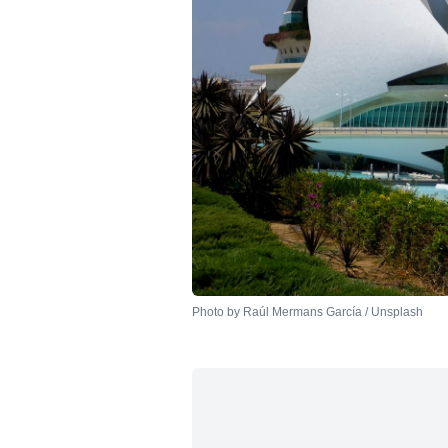
Photo by 
Raúl Mermans García
 / 
Unsplash