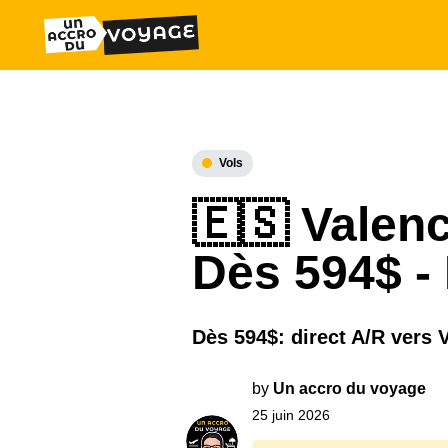
Vols
🇪🇸 Valence
Dès 594$ -
Dès 594$: direct A/R vers 
by
Un accro du voyage
25 juin 2026