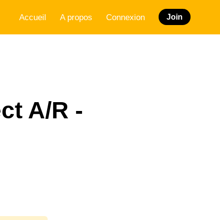
Accueil
A propos
Connexion
Join
ect A/R -