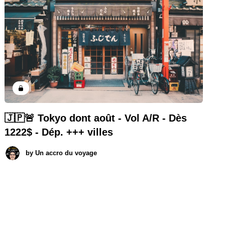
🇯🇵🚨 Tokyo dont août - Vol A/R - Dès
1222$ - Dép. +++ villes
by
Un accro du voyage