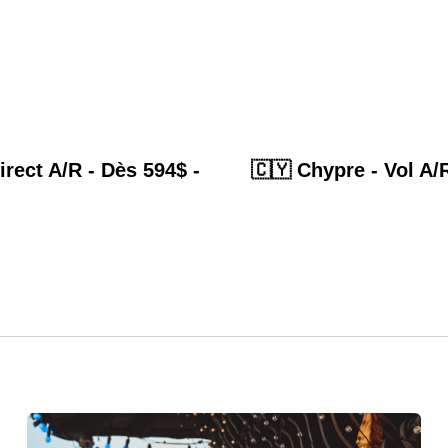
direct A/R - Dès 594$ -
🇨🇾 Chypre - Vol A/