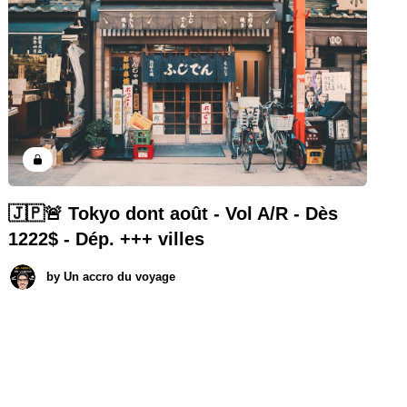
🇯🇵🚨 Tokyo dont août - Vol A/R - Dès
1222$ - Dép. +++ villes
by
Un accro du voyage