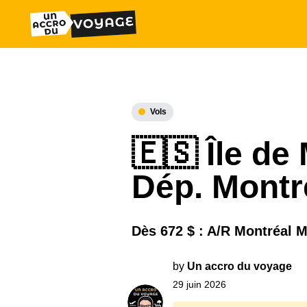
Vols
🇪🇸 Île de
Dép. Montr
Dès 672 $ : A/R Montréal 
by
Un accro du voyage
29 juin 2026