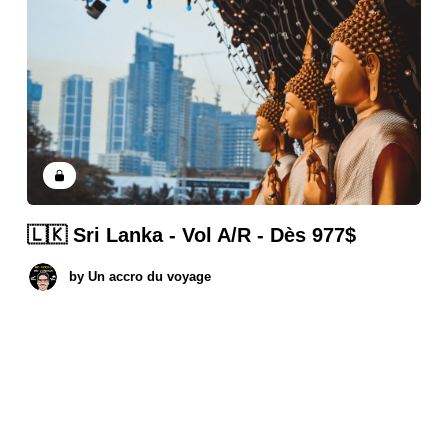
🇱🇰 Sri Lanka - Vol A/R - Dès 977$
by
Un accro du voyage