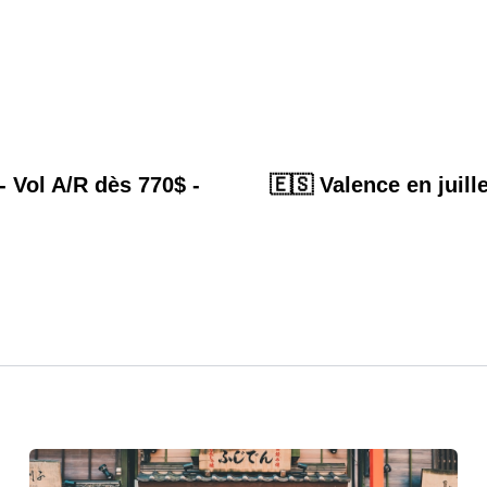
- Vol A/R dès 770$ -
🇪🇸 Valence en juille