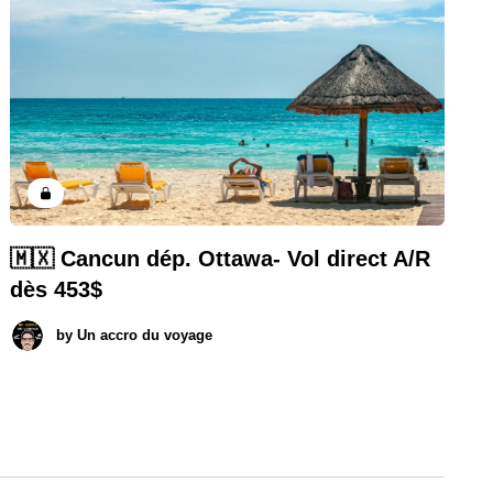
🇲🇽 Cancun dép. Ottawa- Vol direct A/R
dès 453$
by
Un accro du voyage