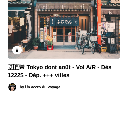
🇯🇵🚨 Tokyo dont août - Vol A/R - Dès
1222$ - Dép. +++ villes
by
Un accro du voyage