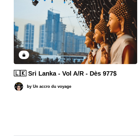
🇱🇰 Sri Lanka - Vol A/R - Dès 977$
by
Un accro du voyage