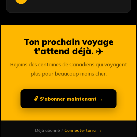
Ton prochain voyage
t'attend déjà. ✈️
Rejoins des centaines de Canadiens qui voyagent
plus pour beaucoup moins cher.
🔓 S'abonner maintenant →
Déjà abonné ?
Connecte-toi ici →