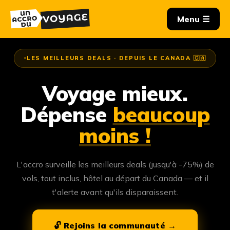
LES MEILLEURS DEALS · DEPUIS LE CANADA 🇨🇦
Voyage mieux.
Dépense
beaucoup
moins !
L'accro surveille les meilleurs deals (jusqu'à -75%) de
vols, tout inclus, hôtel au départ du Canada — et il
t'alerte avant qu'ils disparaissent.
🔓 Rejoins la communauté →