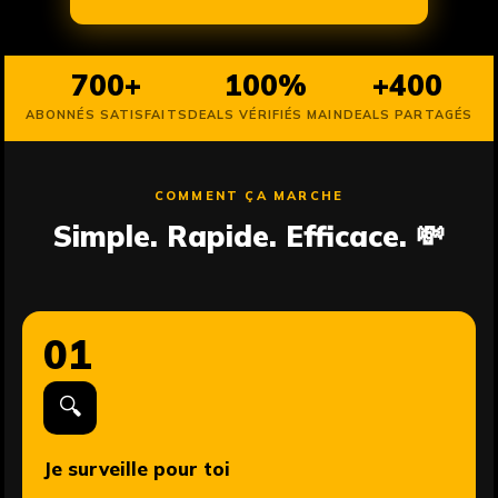
700+
100%
+400
ABONNÉS SATISFAITS
DEALS VÉRIFIÉS MAIN
DEALS PARTAGÉS
COMMENT ÇA MARCHE
Simple. Rapide. Efficace. 💸
01
🔍
Je surveille pour toi