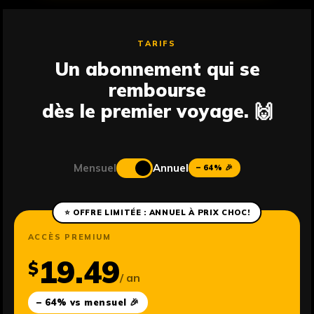
TARIFS
Un abonnement qui se
rembourse
dès le premier voyage. 🙌
Mensuel
Annuel
– 64% 🎉
⭐ OFFRE LIMITÉE : ANNUEL À PRIX CHOC!
ACCÈS PREMIUM
19.49
$
/ an
– 64% vs mensuel 🎉