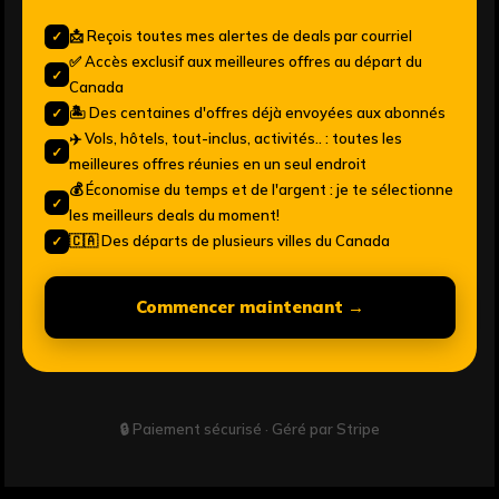
📩 Reçois toutes mes alertes de deals par courriel
✓
✅ Accès exclusif aux meilleures offres au départ du
✓
Canada
🏝️ Des centaines d'offres déjà envoyées aux abonnés
✓
✈️ Vols, hôtels, tout-inclus, activités.. : toutes les
✓
meilleures offres réunies en un seul endroit
💰 Économise du temps et de l'argent : je te sélectionne
✓
les meilleurs deals du moment!
🇨🇦 Des départs de plusieurs villes du Canada
✓
Commencer maintenant →
🔒 Paiement sécurisé · Géré par Stripe