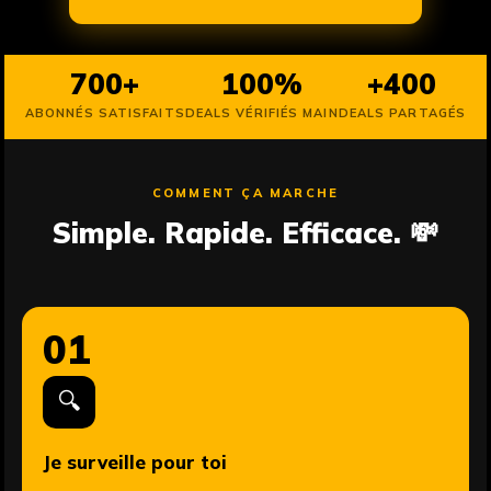
700+
100%
+400
ABONNÉS SATISFAITS
DEALS VÉRIFIÉS MAIN
DEALS PARTAGÉS
COMMENT ÇA MARCHE
Simple. Rapide. Efficace. 💸
01
🔍
Je surveille pour toi