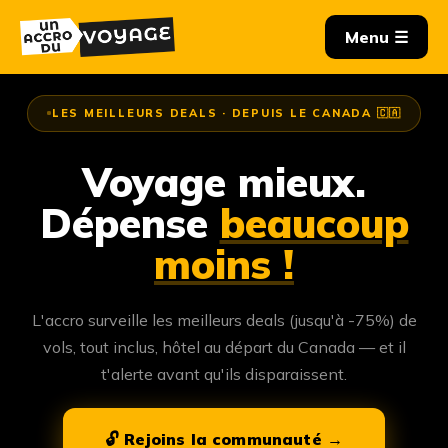
LES MEILLEURS DEALS · DEPUIS LE CANADA 🇨🇦
Voyage mieux.
Dépense
beaucoup
moins !
L'accro surveille les meilleurs deals (jusqu'à -75%) de
vols, tout inclus, hôtel au départ du Canada — et il
t'alerte avant qu'ils disparaissent.
🔓 Rejoins la communauté →