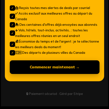
📩 Reçois toutes mes alertes de deals par courriel
✓
✅ Accès exclusif aux meilleures offres au départ du
✓
Canada
🏝️ Des centaines d'offres déjà envoyées aux abonnés
✓
✈️ Vols, hôtels, tout-inclus, activités.. : toutes les
✓
meilleures offres réunies en un seul endroit
💰 Économise du temps et de l'argent : je te sélectionne
✓
les meilleurs deals du moment!
🇨🇦 Des départs de plusieurs villes du Canada
✓
Commencer maintenant →
🔒 Paiement sécurisé · Géré par Stripe