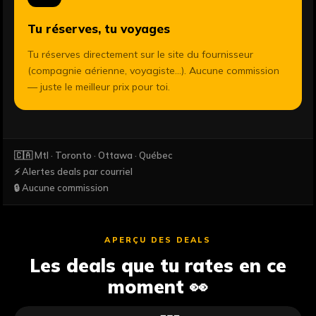
Tu réserves, tu voyages
Tu réserves directement sur le site du fournisseur
(compagnie aérienne, voyagiste...). Aucune commission
— juste le meilleur prix pour toi.
🇨🇦 Mtl · Toronto · Ottawa · Québec
⚡ Alertes deals par courriel
🔒 Aucune commission
APERÇU DES DEALS
Les deals que tu rates en ce
moment 👀