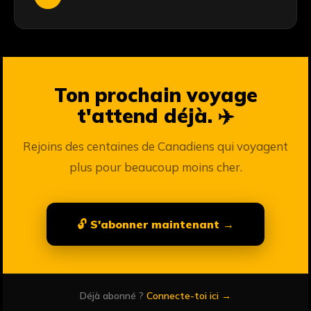
Ton prochain voyage
t'attend déjà. ✈️
Rejoins des centaines de Canadiens qui voyagent
plus pour beaucoup moins cher.
🔓 S'abonner maintenant →
Déjà abonné ?
Connecte-toi ici →