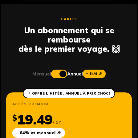
TARIFS
Un abonnement qui se
rembourse
dès le premier voyage. 🙌
Mensuel
Annuel
– 64% 🎉
⭐ OFFRE LIMITÉE : ANNUEL À PRIX CHOC!
ACCÈS PREMIUM
19.49
$
/ an
– 64% vs mensuel 🎉