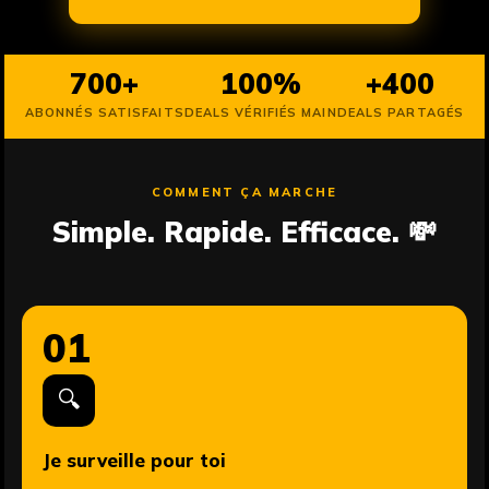
700+
100%
+400
ABONNÉS SATISFAITS
DEALS VÉRIFIÉS MAIN
DEALS PARTAGÉS
COMMENT ÇA MARCHE
Simple. Rapide. Efficace. 💸
01
🔍
Je surveille pour toi