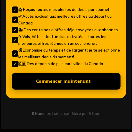
📩 Reçois toutes mes alertes de deals par courriel
✓
✅ Accès exclusif aux meilleures offres au départ du
✓
Canada
🏝️ Des centaines d'offres déjà envoyées aux abonnés
✓
✈️ Vols, hôtels, tout-inclus, activités.. : toutes les
✓
meilleures offres réunies en un seul endroit
💰 Économise du temps et de l'argent : je te sélectionne
✓
les meilleurs deals du moment!
🇨🇦 Des départs de plusieurs villes du Canada
✓
Commencer maintenant →
🔒 Paiement sécurisé · Géré par Stripe