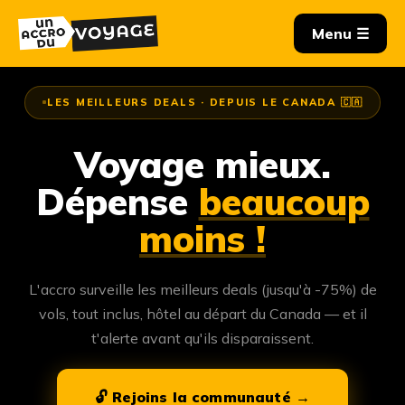
LES MEILLEURS DEALS · DEPUIS LE CANADA 🇨🇦
Voyage mieux.
Dépense
beaucoup
moins !
L'accro surveille les meilleurs deals (jusqu'à -75%) de
vols, tout inclus, hôtel au départ du Canada — et il
t'alerte avant qu'ils disparaissent.
🔓 Rejoins la communauté →