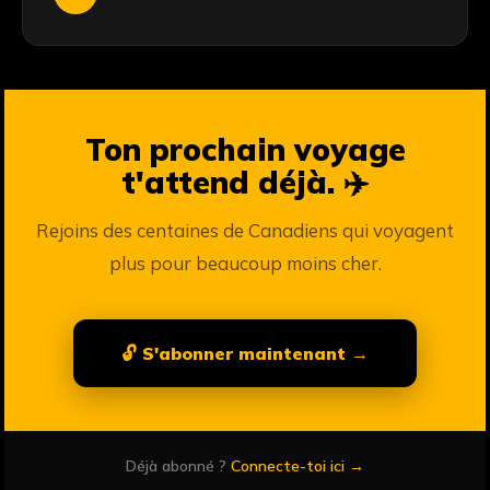
Ton prochain voyage
t'attend déjà. ✈️
Rejoins des centaines de Canadiens qui voyagent
plus pour beaucoup moins cher.
🔓 S'abonner maintenant →
Déjà abonné ?
Connecte-toi ici →