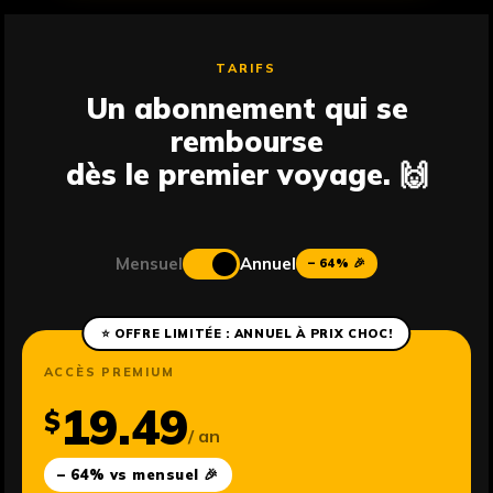
TARIFS
Un abonnement qui se
rembourse
dès le premier voyage. 🙌
Mensuel
Annuel
– 64% 🎉
⭐ OFFRE LIMITÉE : ANNUEL À PRIX CHOC!
ACCÈS PREMIUM
19.49
$
/ an
– 64% vs mensuel 🎉