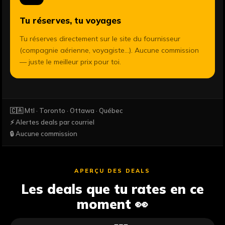
Tu réserves, tu voyages
Tu réserves directement sur le site du fournisseur
(compagnie aérienne, voyagiste...). Aucune commission
— juste le meilleur prix pour toi.
🇨🇦 Mtl · Toronto · Ottawa · Québec
⚡ Alertes deals par courriel
🔒 Aucune commission
APERÇU DES DEALS
Les deals que tu rates en ce
moment 👀