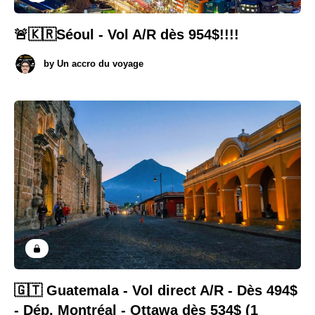
🚨🇰🇷Séoul - Vol A/R dès 954$!!!!
by
Un accro du voyage
🇬🇹 Guatemala - Vol direct A/R - Dès 494$
- Dép. Montréal - Ottawa dès 534$ (1