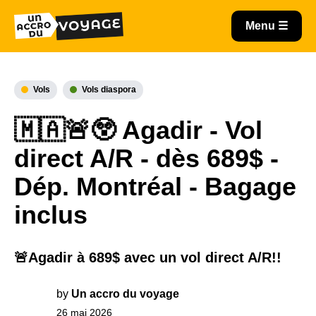
Vols
Vols diaspora
🇲🇦🚨😲 Agadir - Vol
direct A/R - dès 689$ -
Dép. Montréal - Bagage
inclus
🚨Agadir à 689$ avec un vol direct A/R!!
by
Un accro du voyage
26 mai 2026