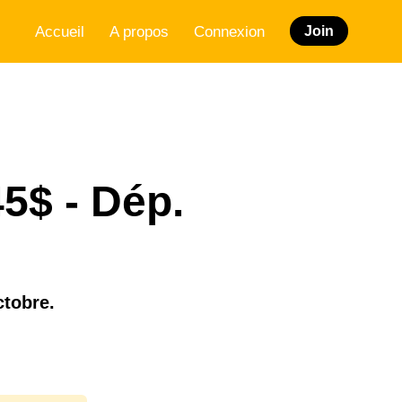
Accueil
A propos
Connexion
Join
45$ - Dép.
ctobre.