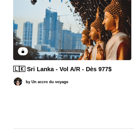
🇱🇰 Sri Lanka - Vol A/R - Dès 977$
by
Un accro du voyage