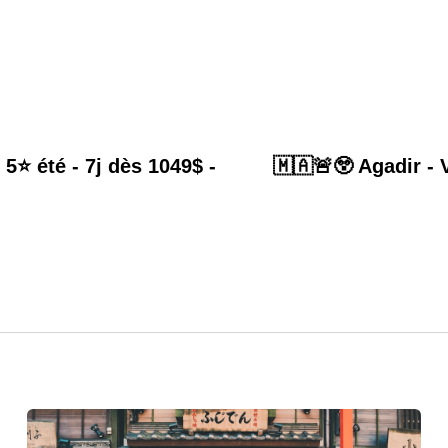
⭐️ été - 7j dès 1049$ -
🇲🇦🚨😲 Agadir - 