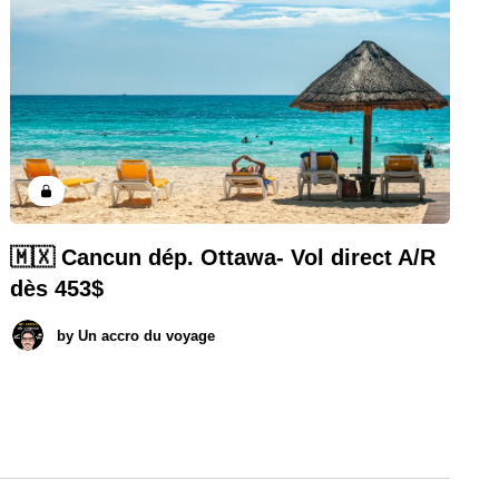
🇲🇽 Cancun dép. Ottawa- Vol direct A/R
dès 453$
by
Un accro du voyage