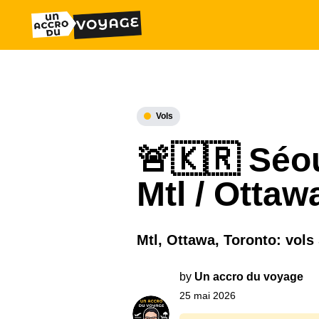
Vols
🚨🇰🇷 Séou
Mtl / Ottaw
Mtl, Ottawa, Toronto: vols
by
Un accro du voyage
25 mai 2026