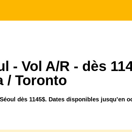
l - Vol A/R - dès 11
a / Toronto
 Séoul dès 1145$. Dates disponibles jusqu’en o