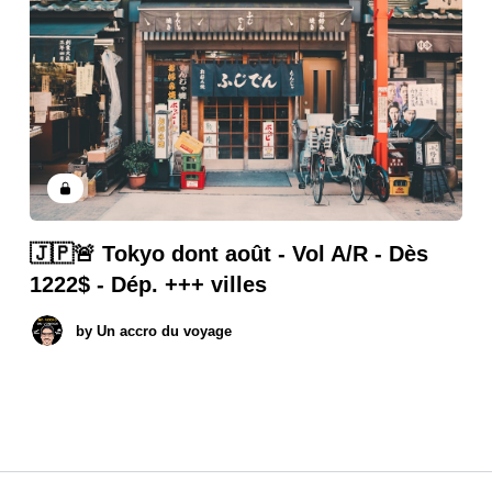
🇯🇵🚨 Tokyo dont août - Vol A/R - Dès
1222$ - Dép. +++ villes
by
Un accro du voyage