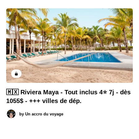
🇲🇽 Riviera Maya - Tout inclus 4⭐️ 7j - dès
1055$ - +++ villes de dép.
by
Un accro du voyage