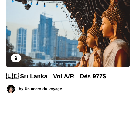
🇱🇰 Sri Lanka - Vol A/R - Dès 977$
by
Un accro du voyage