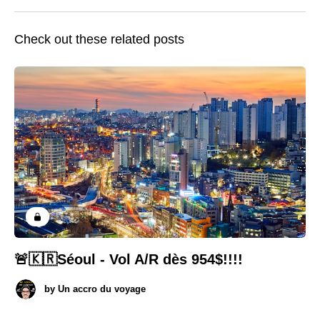
Check out these related posts
🚨🇰🇷Séoul - Vol A/R dès 954$!!!!
by
Un accro du voyage