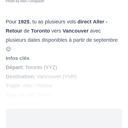
Photo by 
Alex
 / 
Unsplash
Pour
192$
, tu as plusieurs vols
direct
Aller -
Retour
de
Toronto
vers
Vancouver
avec
plusieurs dates disponibles à partir de septembre
😉
Infos clés
Départ:
Toronto (YYZ)
Destination:
Vancouver (YVR)
Trajet:
Aller / Retour
Type de vol:
Direct
Prix:
Dès 192$