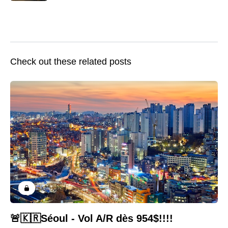
Check out these related posts
🚨🇰🇷Séoul - Vol A/R dès 954$!!!!