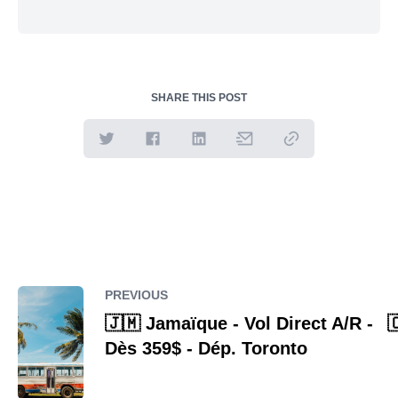
SHARE THIS POST
PREVIOUS
🇯🇲 Jamaïque - Vol Direct A/R -

Dès 359$ - Dép. Toronto