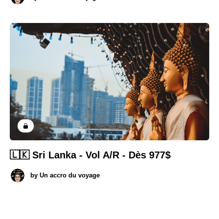
🇱🇰 Sri Lanka - Vol A/R - Dès 977$
by
Un accro du voyage