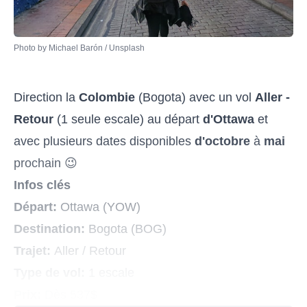
Photo by 
Michael Barón
 / 
Unsplash
Direction la
Colombie
(Bogota) avec un vol
Aller -
Retour
(1 seule escale) au départ
d'Ottawa
et
avec plusieurs dates disponibles
d'octobre
à
mai
prochain 😉
Infos clés
Départ:
Ottawa (YOW)
Destination:
Bogota (BOG)
Trajet:
Aller / Retour
Type de vol:
1 escale
Prix:
Dès 537$