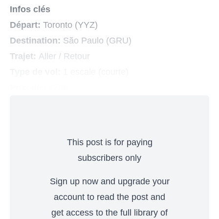
Infos clés
Départ:
Toronto (YYZ)
Destination:
São Paulo (GRU)
Trajet:
Aller / Retour
Type de vol:
1 escale (courte)
Prix:
dès 473$
This post is for paying
subscribers only
Sign up now and upgrade your
account to read the post and
get access to the full library of