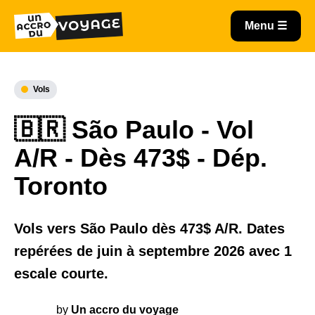
Vols
🇧🇷 São Paulo - Vol
A/R - Dès 473$ - Dép.
Toronto
Vols vers São Paulo dès 473$ A/R. Dates
repérées de juin à septembre 2026 avec 1
escale courte.
by
Un accro du voyage