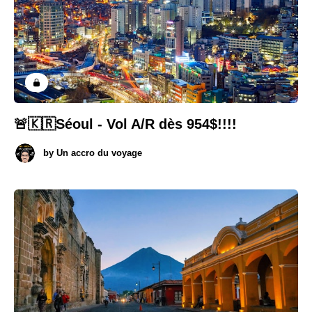
🚨🇰🇷Séoul - Vol A/R dès 954$!!!!
by
Un accro du voyage