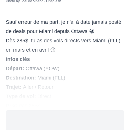
Photo by 
Joël de Vriend
 / 
Unsplash
Sauf erreur de ma part, je n'ai à date jamais posté
de deals pour Miami depuis Ottawa 😀
Dès 285$, tu as des vols directs vers Miami (FLL)
en mars et en avril 😉
Infos clés
Départ:
Ottawa (YOW)
Destination:
Miami (FLL)
Trajet:
Aller / Retour
Type de vol:
Direct
Prix:
dès 285$