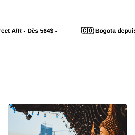
rect A/R - Dès 564$ -
🇨🇴 Bogota depui