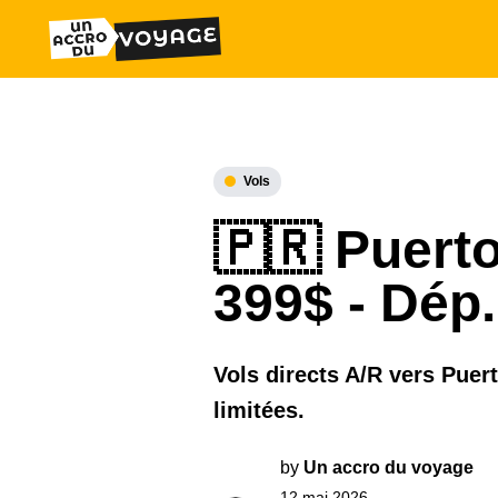
Vols
🇵🇷 Puerto
399$ - Dép.
Vols directs A/R vers Pue
limitées.
by
Un accro du voyage
12 mai 2026