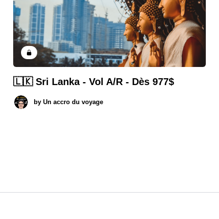
🇱🇰 Sri Lanka - Vol A/R - Dès 977$
by
Un accro du voyage