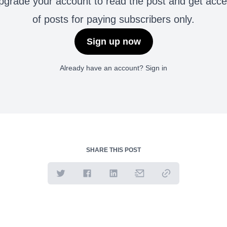
grade your account to read the post and get access 
of posts for paying subscribers only.
Sign up now
Already have an account?
Sign in
SHARE THIS POST