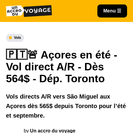
Vols
🇵🇹🚨 Açores en été -
Vol direct A/R - Dès
564$ - Dép. Toronto
Vols directs A/R vers São Miguel aux
Açores dès 565$ depuis Toronto pour l’été
et septembre.
by
Un accro du voyage