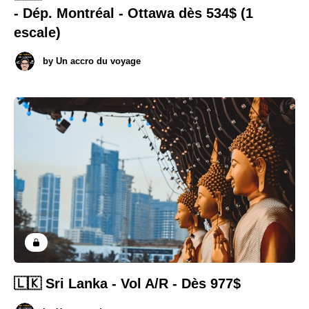
- Dép. Montréal - Ottawa dès 534$ (1
escale)
by
Un accro du voyage
🇱🇰 Sri Lanka - Vol A/R - Dès 977$