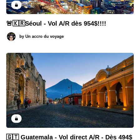
🚨🇰🇷Séoul - Vol A/R dès 954$!!!!
by
Un accro du voyage
🇬🇹 Guatemala - Vol direct A/R - Dès 494$