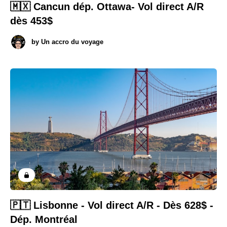
🇲🇽 Cancun dép. Ottawa- Vol direct A/R
dès 453$
by
Un accro du voyage
🇵🇹 Lisbonne - Vol direct A/R - Dès 628$ -
Dép. Montréal