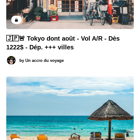
🇯🇵🚨 Tokyo dont août - Vol A/R - Dès
1222$ - Dép. +++ villes
by
Un accro du voyage