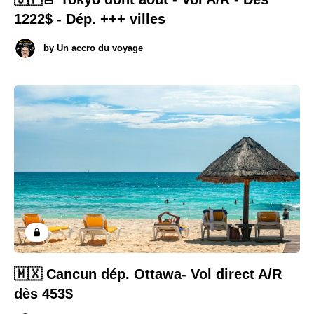
1222$ - Dép. +++ villes
by
Un accro du voyage
🇲🇽 Cancun dép. Ottawa- Vol direct A/R
dès 453$