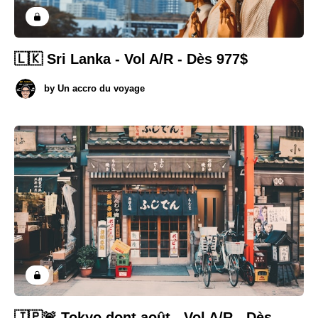
🇱🇰 Sri Lanka - Vol A/R - Dès 977$
by
Un accro du voyage
🇯🇵🚨 Tokyo dont août - Vol A/R - Dès