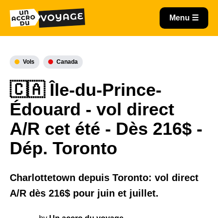
Vols
Canada
🇨🇦 Île-du-Prince-
Édouard - vol direct
A/R cet été - Dès 216$ -
Dép. Toronto
Charlottetown depuis Toronto: vol direct
A/R dès 216$ pour juin et juillet.