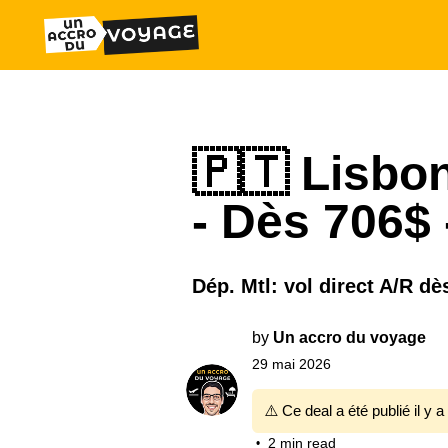
🇵🇹 Lisbonn
- Dès 706$ 
Dép. Mtl: vol direct A/R d
by
Un accro du voyage
29 mai 2026
⚠️ Ce deal a été publié il y a
2 min read
•