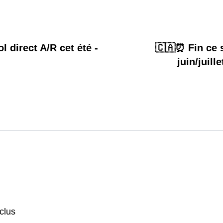
l direct A/R cet été -
🇨🇦⏰ Fin ce s
juin/juill
nclus