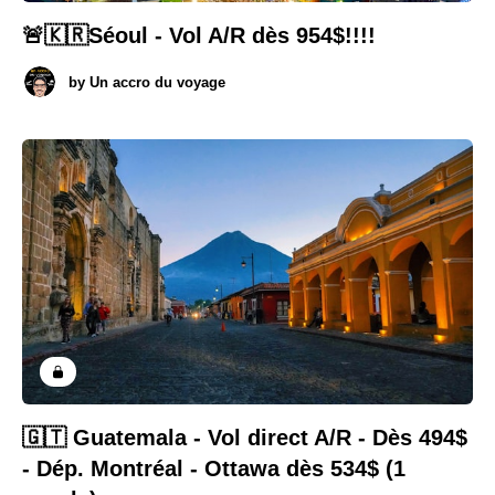
🚨🇰🇷Séoul - Vol A/R dès 954$!!!!
by
Un accro du voyage
🇬🇹 Guatemala - Vol direct A/R - Dès 494$
- Dép. Montréal - Ottawa dès 534$ (1