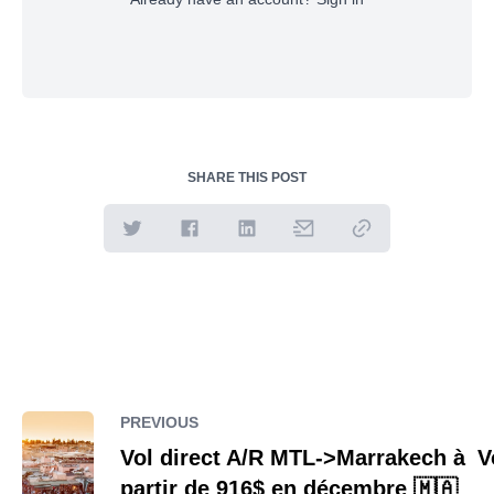
SHARE THIS POST
PREVIOUS
Vol direct A/R MTL->Marrakech à
V
partir de 916$ en décembre 🇲🇦