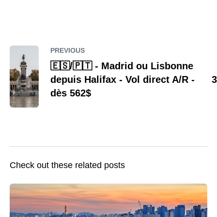
PREVIOUS
🇪🇸/🇵🇹 - Madrid ou Lisbonne
depuis Halifax - Vol direct A/R -
3
dès 562$
Check out these related posts