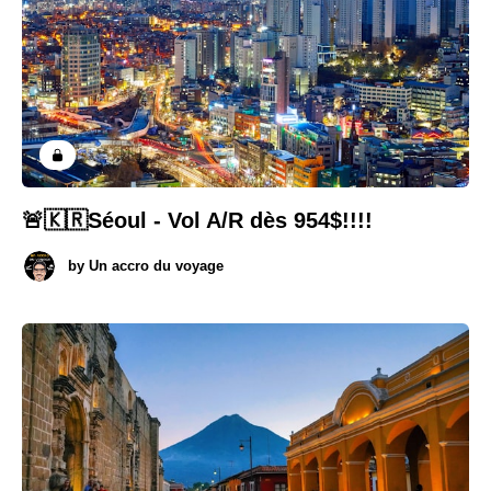
🚨🇰🇷Séoul - Vol A/R dès 954$!!!!
by
Un accro du voyage