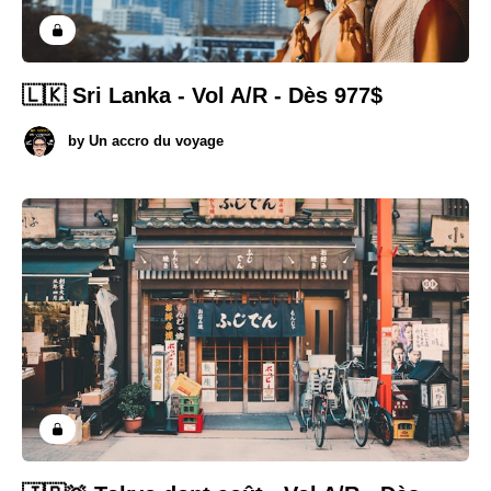
🇱🇰 Sri Lanka - Vol A/R - Dès 977$
by
Un accro du voyage