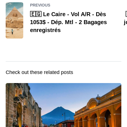
PREVIOUS
🇪🇬 Le Caire - Vol A/R - Dès
1053$ - Dép. Mtl - 2 Bagages
j
enregistrés
Check out these related posts