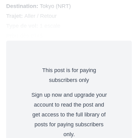
Destination:
Tokyo (NRT)
Trajet:
Aller / Retour
Type de vol:
1 escale
Prix:
dès 974$
This post is for paying
subscribers only
Sign up now and upgrade your
account to read the post and
get access to the full library of
posts for paying subscribers
only.