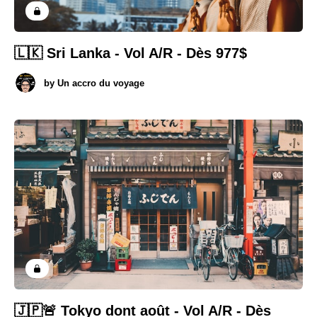
🇱🇰 Sri Lanka - Vol A/R - Dès 977$
by
Un accro du voyage
🇯🇵🚨 Tokyo dont août - Vol A/R - Dès