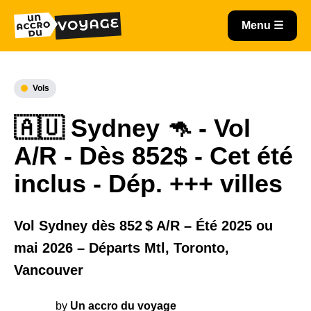
Vols
🇦🇺 Sydney 🦘 - Vol
A/R - Dès 852$ - Cet été
inclus - Dép. +++ villes
Vol Sydney dès 852 $ A/R – Été 2025 ou
mai 2026 – Départs Mtl, Toronto,
Vancouver
by
Un accro du voyage