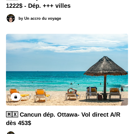
1222$ - Dép. +++ villes
by
Un accro du voyage
🇲🇽 Cancun dép. Ottawa- Vol direct A/R
dès 453$