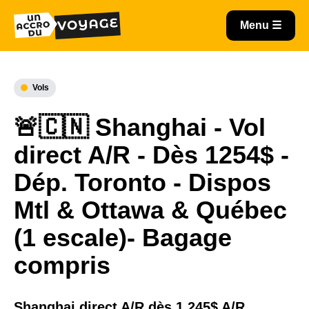
Vols
🚨🇨🇳 Shanghai - Vol
direct A/R - Dès 1254$ -
Dép. Toronto - Dispos
Mtl & Ottawa & Québec
(1 escale)- Bagage
compris
Shanghai direct A/R dès 1 245$ A/R.