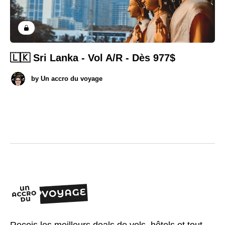
🇱🇰 Sri Lanka - Vol A/R - Dès 977$
by
Un accro du voyage
Reçois les meilleurs deals de vols, hôtels et tout-