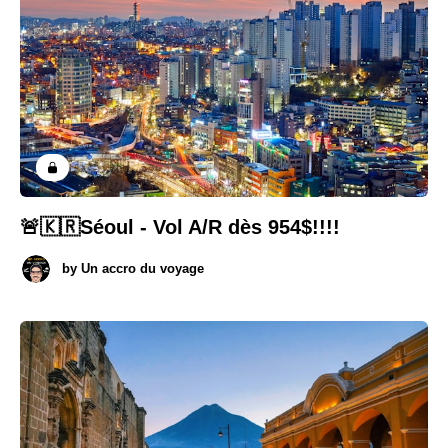
🚨🇰🇷Séoul - Vol A/R dès 954$!!!!
by
Un accro du voyage