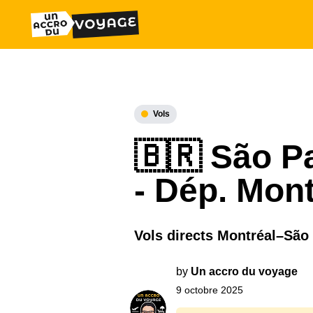
Vols
🇧🇷 São Pa
- Dép. Mont
Vols directs Montréal–São 
by
Un accro du voyage
9 octobre 2025