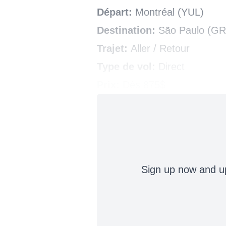
Départ:
Montréal (YUL)
Destination:
São Paulo (GR
Trajet:
Aller / Retour
Type de vol:
Direct
Prix:
Dès 875$
Sign up now and up