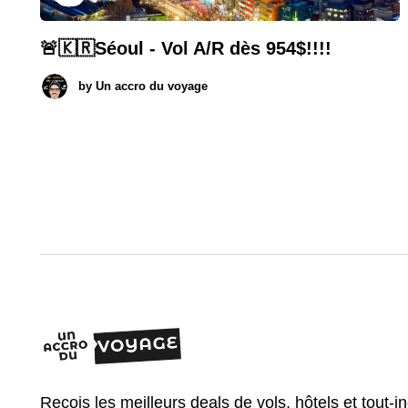
🚨🇰🇷Séoul - Vol A/R dès 954$!!!!
by
Un accro du voyage
Reçois les meilleurs deals de vols, hôtels et tout-i