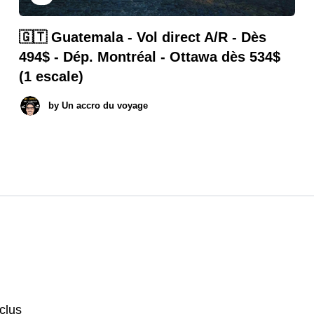
🇬🇹 Guatemala - Vol direct A/R - Dès
494$ - Dép. Montréal - Ottawa dès 534$
(1 escale)
by
Un accro du voyage
nclus