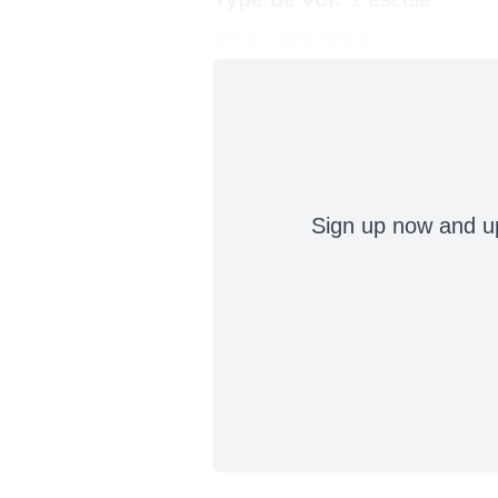
Prix:
dès 361$
Sign up now and up