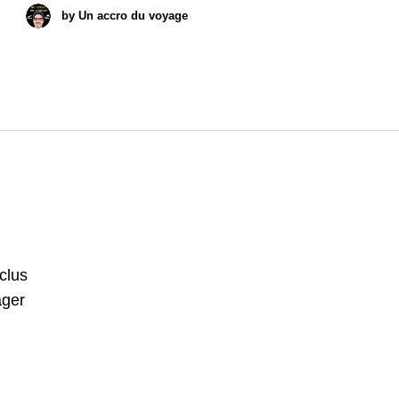
by
Un accro du voyage
nclus
ager