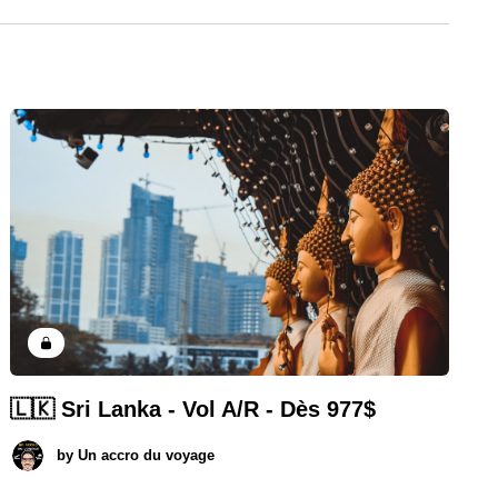
🇱🇰 Sri Lanka - Vol A/R - Dès 977$
by
Un accro du voyage