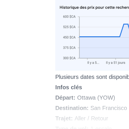
Plusieurs dates sont disponi
Infos clés
Départ:
Ottawa (YOW)
Destination:
San Francisco
Trajet:
Aller / Retour
Type de vol:
1 escale