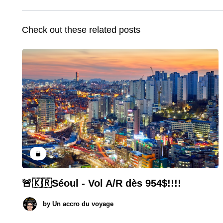
Check out these related posts
🚨🇰🇷Séoul - Vol A/R dès 954$!!!!
by
Un accro du voyage