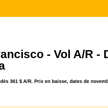
ancisco - Vol A/R - 
a
ès 361 $ A/R. Prix en baisse, dates de novembr