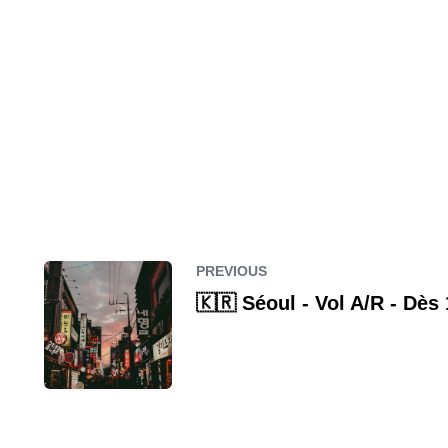
PREVIOUS
🇰🇷 Séoul - Vol A/R - Dès