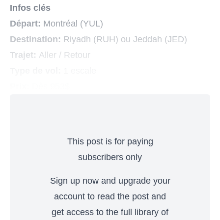
Infos clés
Départ:
Montréal (YUL)
Destination:
Riyadh (RUH) ou Jeddah (JED)
Trajet:
Aller / Retour
Type de vol:
1 escale
Prix:
Dès 953$
This post is for paying
subscribers only
Sign up now and upgrade your
account to read the post and
get access to the full library of