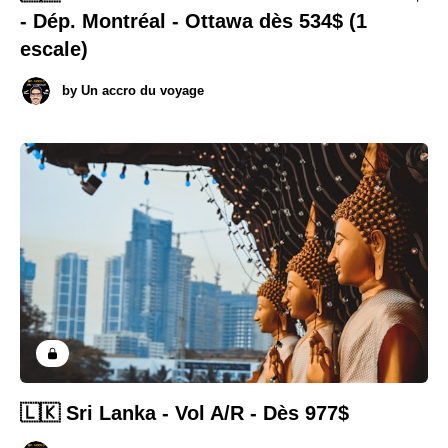
- Dép. Montréal - Ottawa dès 534$ (1
escale)
by
Un accro du voyage
🇱🇰 Sri Lanka - Vol A/R - Dès 977$