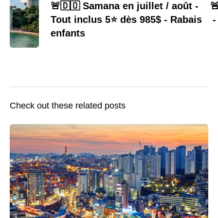
🚨🇩🇴 Samana en juillet / août -

Tout inclus 5⭐️ dès 985$ - Rabais
-
enfants
Check out these related posts