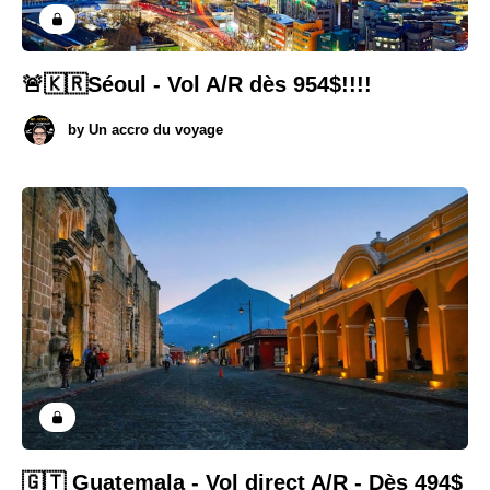
🚨🇰🇷Séoul - Vol A/R dès 954$!!!!
by
Un accro du voyage
🇬🇹 Guatemala - Vol direct A/R - Dès 494$