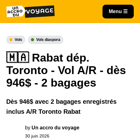
Vols
Vols diaspora
🇲🇦 Rabat dép.
Toronto - Vol A/R - dès
946$ - 2 bagages
Dès 946$ avec 2 bagages enregistrés
inclus A/R Toronto Rabat
by
Un accro du voyage
30 juin 2026