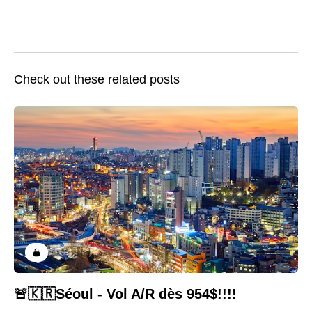
Check out these related posts
🚨🇰🇷Séoul - Vol A/R dès 954$!!!!