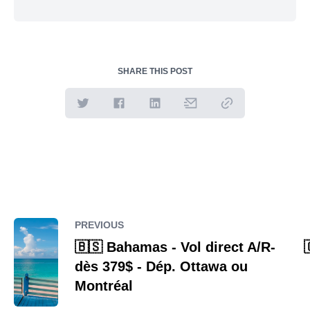
SHARE THIS POST
PREVIOUS
🇧🇸 Bahamas - Vol direct A/R-

dès 379$ - Dép. Ottawa ou
Montréal