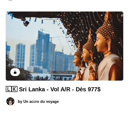
🇱🇰 Sri Lanka - Vol A/R - Dès 977$
by
Un accro du voyage