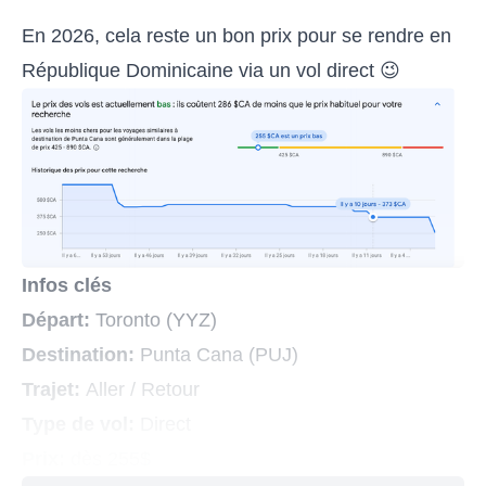
En 2026, cela reste un bon prix pour se rendre en
République Dominicaine via un vol direct 😉
Infos clés
Départ:
Toronto (YYZ)
Destination:
Punta Cana (PUJ)
Trajet:
Aller / Retour
Type de vol:
Direct
Prix:
dès 255$