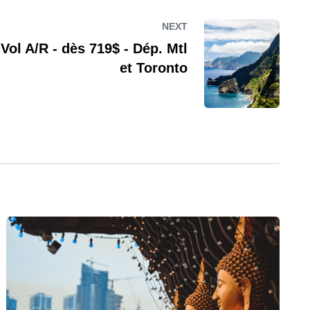
NEXT
 Vol A/R - dès 719$ - Dép. Mtl
et Toronto