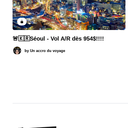
🚨🇰🇷Séoul - Vol A/R dès 954$!!!!
by
Un accro du voyage