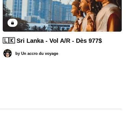
🇱🇰 Sri Lanka - Vol A/R - Dès 977$
by
Un accro du voyage