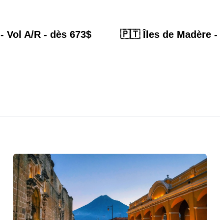
- Vol A/R - dès 673$
🇵🇹 Îles de Madère -