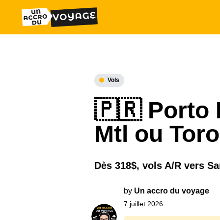
Vols
🇵🇷 Porto 
Mtl ou Tor
Dès 318$, vols A/R vers S
by
Un accro du voyage
7 juillet 2026