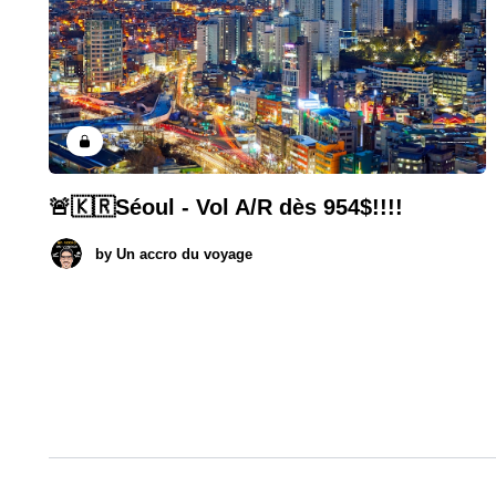
🚨🇰🇷Séoul - Vol A/R dès 954$!!!!
by
Un accro du voyage