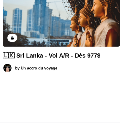
🇱🇰 Sri Lanka - Vol A/R - Dès 977$
by
Un accro du voyage