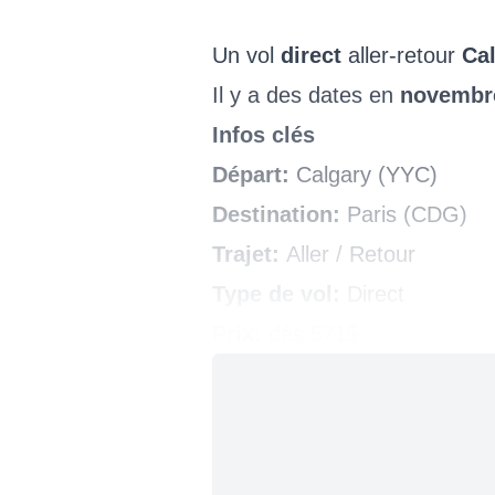
Un vol
direct
aller-retour
Ca
Il y a des dates en
novembr
Infos clés
Départ:
Calgary (YYC)
Destination:
Paris (CDG)
Trajet:
Aller / Retour
Type de vol:
Direct
Prix:
dès 571$