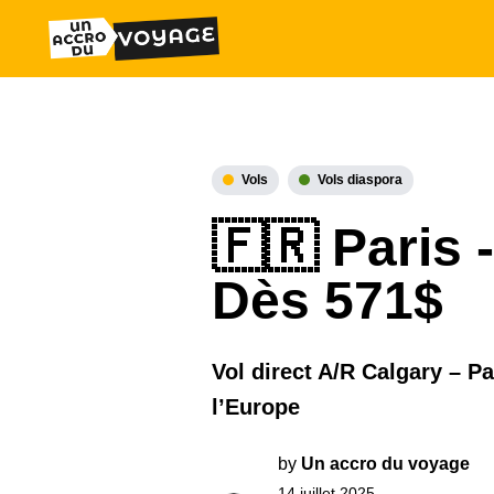
Vols
Vols diaspora
🇫🇷 Paris 
Dès 571$
Vol direct A/R Calgary – P
l’Europe
by
Un accro du voyage
14 juillet 2025