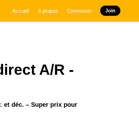
Accueil
A propos
Connexion
Join
direct A/R -
 et déc. – Super prix pour