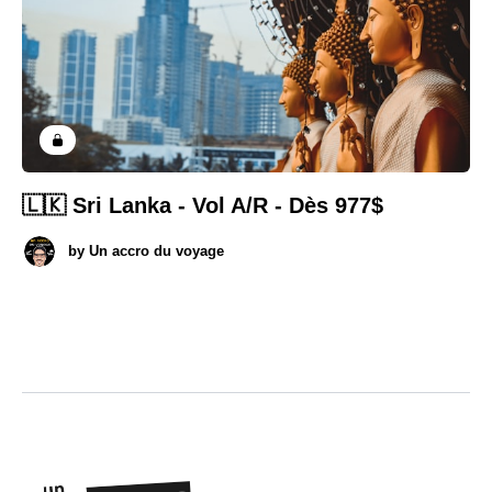
🇱🇰 Sri Lanka - Vol A/R - Dès 977$
by
Un accro du voyage