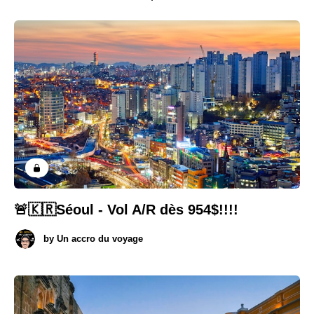
🚨🇰🇷Séoul - Vol A/R dès 954$!!!!
by
Un accro du voyage