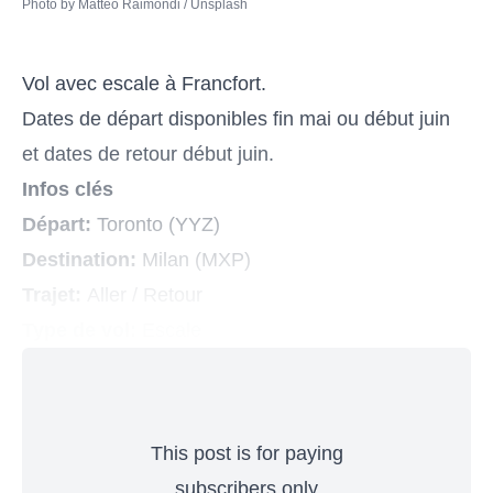
Photo by 
Matteo Raimondi
 / 
Unsplash
Vol avec escale à Francfort.
Dates de départ disponibles fin mai ou début juin
et dates de retour début juin.
Infos clés
Départ:
Toronto (YYZ)
Destination:
Milan (MXP)
Trajet:
Aller / Retour
Type de vol:
Escale
This post is for paying
subscribers only