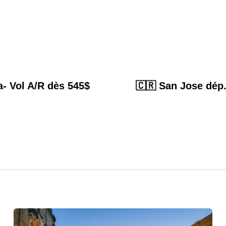
- Vol A/R dès 545$
🇨🇷 San Jose dép.