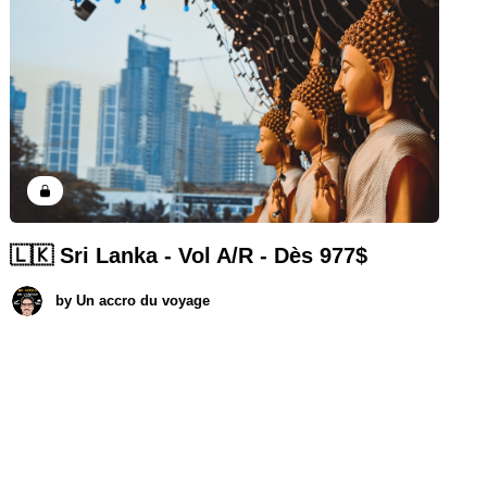
🇱🇰 Sri Lanka - Vol A/R - Dès 977$
by
Un accro du voyage