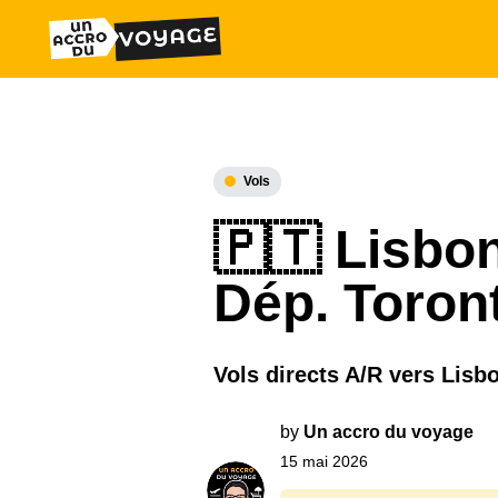
Vols
🇵🇹 Lisbon
Dép. Toront
Vols directs A/R vers Lisb
by
Un accro du voyage
15 mai 2026