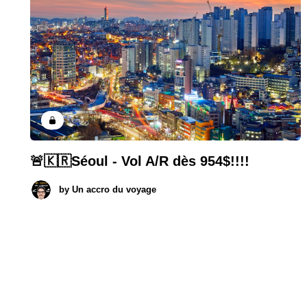
🚨🇰🇷Séoul - Vol A/R dès 954$!!!!
by
Un accro du voyage