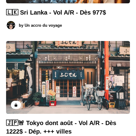
🇱🇰 Sri Lanka - Vol A/R - Dès 977$
by
Un accro du voyage
🇯🇵🚨 Tokyo dont août - Vol A/R - Dès
1222$ - Dép. +++ villes