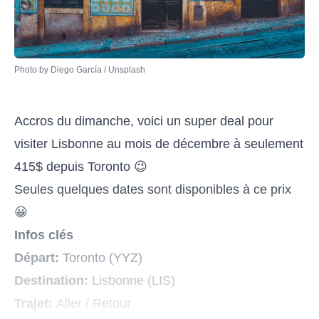
Photo by 
Diego García
 / 
Unsplash
Accros du dimanche, voici un super deal pour
visiter Lisbonne au mois de décembre à seulement
415$ depuis Toronto 😉
Seules quelques dates sont disponibles à ce prix
😀
Infos clés
Départ:
Toronto (YYZ)
Destination:
Lisbonne (LIS)
Trajet:
Aller / Retour