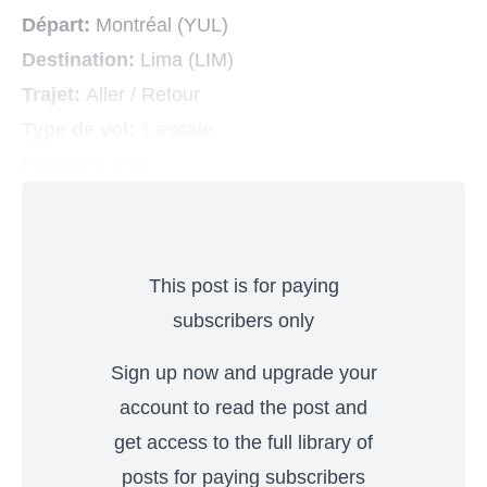
Départ:
Montréal (YUL)
Destination:
Lima (LIM)
Trajet:
Aller / Retour
Type de vol:
1 escale
Prix:
dès 480$
This post is for paying
subscribers only
Sign up now and upgrade your
account to read the post and
get access to the full library of
posts for paying subscribers