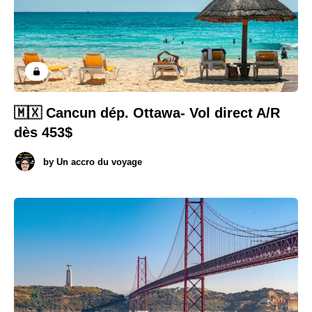
🇲🇽 Cancun dép. Ottawa- Vol direct A/R
dès 453$
by
Un accro du voyage