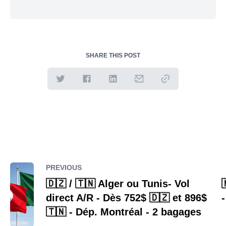
SHARE THIS POST
PREVIOUS
🇩🇿 / 🇹🇳 Alger ou Tunis- Vol
direct A/R - Dès 752$ 🇩🇿 et 896$
🇹🇳 - Dép. Montréal - 2 bagages