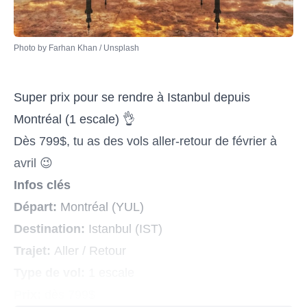
Photo by 
Farhan Khan
 / 
Unsplash
Super prix pour se rendre à Istanbul depuis
Montréal (1 escale) 👌
Dès 799$, tu as des vols aller-retour de février à
avril 😉
Infos clés
Départ:
Montréal (YUL)
Destination:
Istanbul (IST)
Trajet:
Aller / Retour
Type de vol:
1 escale
Prix:
dès 799$