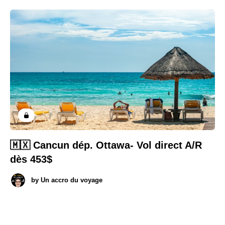
🇲🇽 Cancun dép. Ottawa- Vol direct A/R
dès 453$
by
Un accro du voyage