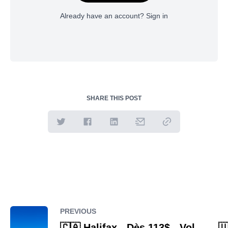
Already have an account?
Sign in
SHARE THIS POST
PREVIOUS
🇨🇦 Halifax - Dès 113$ - Vol
