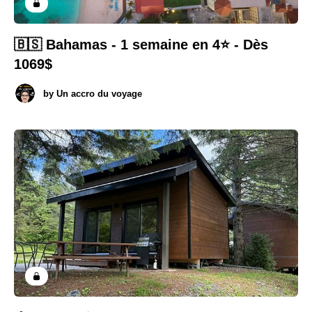
🇧🇸 Bahamas - 1 semaine en 4⭐️ - Dès
1069$
by
Un accro du voyage