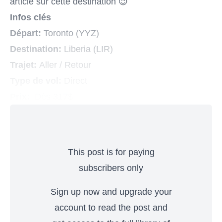
article sur cette destination
😉
Infos clés
Départ:
Toronto (YYZ)
Destination:
Liberia (LIR)
Trajet:
Aller / Retour
Type de vol:
Direct
Prix:
Dès 317$
This post is for paying
subscribers only
Sign up now and upgrade your
account to read the post and