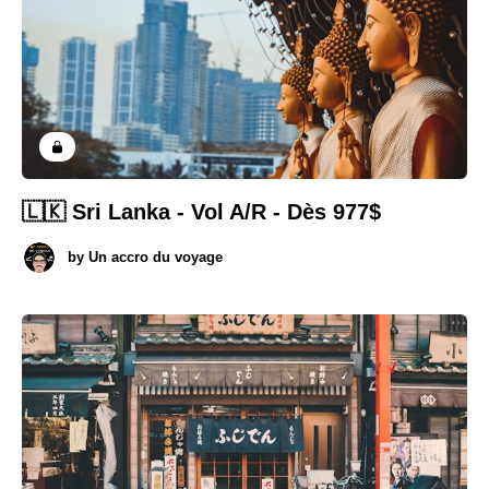
🇱🇰 Sri Lanka - Vol A/R - Dès 977$
by
Un accro du voyage