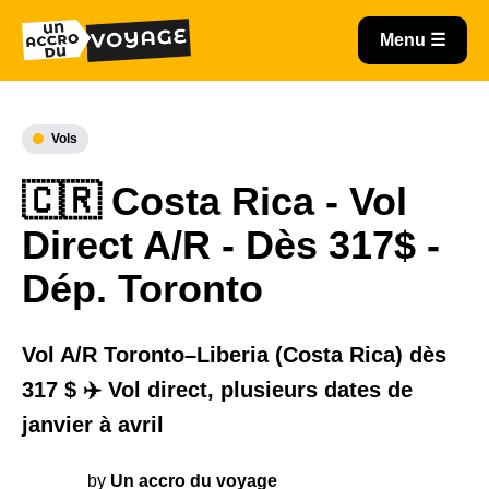
Vols
🇨🇷 Costa Rica - Vol
Direct A/R - Dès 317$ -
Dép. Toronto
Vol A/R Toronto–Liberia (Costa Rica) dès
317 $ ✈️ Vol direct, plusieurs dates de
janvier à avril
by
Un accro du voyage