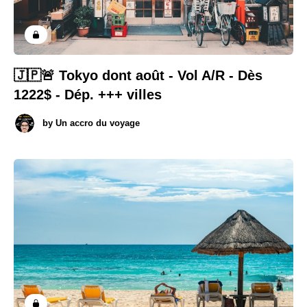
🇯🇵🚨 Tokyo dont août - Vol A/R - Dès
1222$ - Dép. +++ villes
by
Un accro du voyage