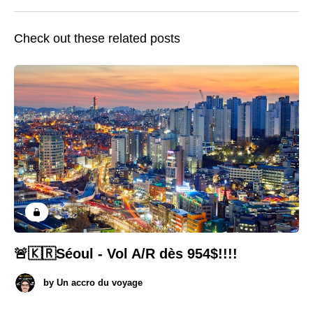
Check out these related posts
🚨🇰🇷Séoul - Vol A/R dès 954$!!!!
by
Un accro du voyage