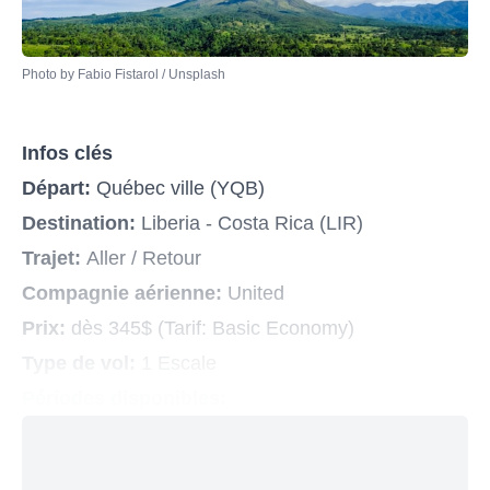
Photo by 
Fabio Fistarol
 / 
Unsplash
Infos clés
Départ:
Québec ville (YQB)
Destination:
Liberia - Costa Rica (LIR)
Trajet:
Aller / Retour
Compagnie aérienne:
United
Prix:
dès 345$ (Tarif: Basic Economy)
Type de vol:
1
Escale
Périodes disponibles: