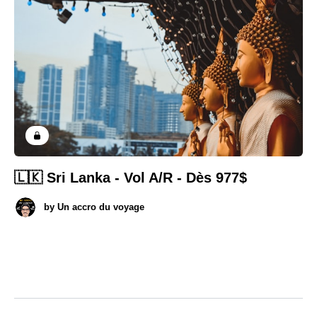
🇱🇰 Sri Lanka - Vol A/R - Dès 977$
by
Un accro du voyage