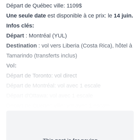
Départ de Québec ville: 1109$
Une seule date
est disponible à ce prix: le
14 juin.
Infos clés:
Départ
: Montréal (YUL)
Destination
: vol vers Liberia (Costa Rica), hôtel à
Tamarindo (transferts inclus)
Vol:
Départ de Toronto: vol direct
Départ de Montréal: vol avec 1 escale
Départ d'Ottawa: vol avec 1 escale
Départ de Québec ville: vol avec 1 escale