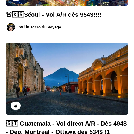
🚨🇰🇷Séoul - Vol A/R dès 954$!!!!
by
Un accro du voyage
🇬🇹 Guatemala - Vol direct A/R - Dès 494$
- Dép. Montréal - Ottawa dès 534$ (1