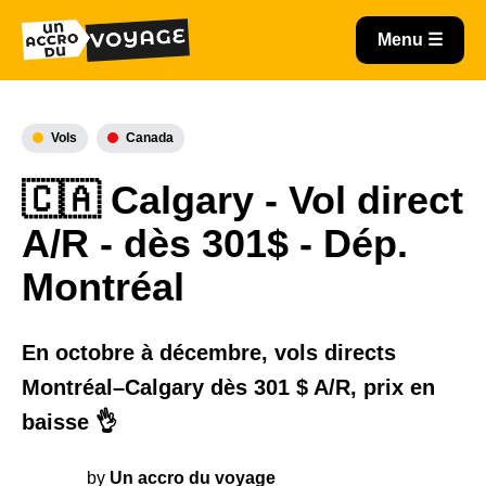
Vols
Canada
🇨🇦 Calgary - Vol direct
A/R - dès 301$ - Dép.
Montréal
En octobre à décembre, vols directs
Montréal–Calgary dès 301 $ A/R, prix en
baisse 👌
by
Un accro du voyage