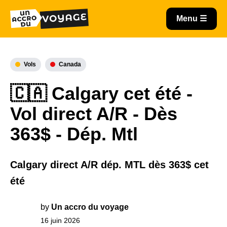
Vols
Canada
🇨🇦 Calgary cet été -
Vol direct A/R - Dès
363$ - Dép. Mtl
Calgary direct A/R dép. MTL dès 363$ cet
été
by
Un accro du voyage
16 juin 2026