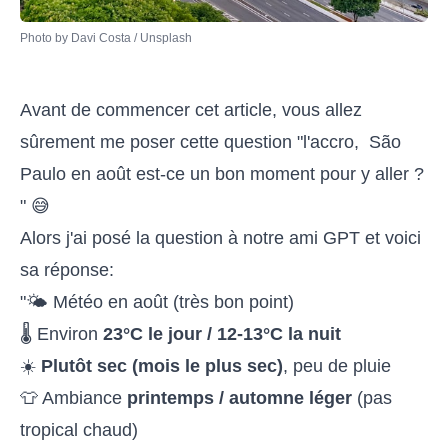
Photo by 
Davi Costa
 / 
Unsplash
Avant de commencer cet article, vous allez
sûrement me poser cette question "l'accro, São
Paulo en août est-ce un bon moment pour y aller ?
" 😅
Alors j'ai posé la question à notre ami GPT et voici
sa réponse:
"🌤️ Météo en août (très bon point)
🌡️ Environ
23°C le jour / 12-13°C la nuit
☀️
Plutôt sec (mois le plus sec)
, peu de pluie
👕 Ambiance
printemps / automne léger
(pas
tropical chaud)