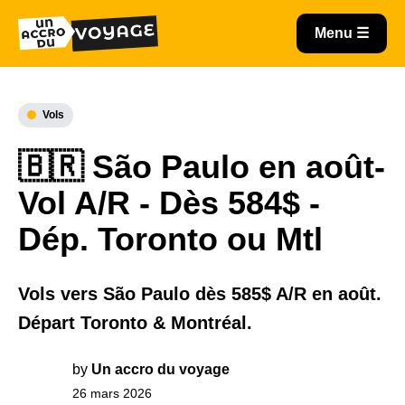
Vols
🇧🇷 São Paulo en août-
Vol A/R - Dès 584$ -
Dép. Toronto ou Mtl
Vols vers São Paulo dès 585$ A/R en août.
Départ Toronto & Montréal.
by
Un accro du voyage
26 mars 2026