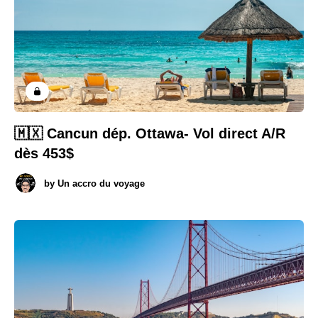
🇲🇽 Cancun dép. Ottawa- Vol direct A/R
dès 453$
by
Un accro du voyage