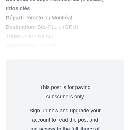
Infos clés
Départ:
Toronto ou Montréal
Destination:
São Paulo (GRU)
Trajet:
Aller / Retour
Type de vol:
1 escale
Prix:
dès 584$
This post is for paying
subscribers only
Sign up now and upgrade your
account to read the post and
get access to the full library of