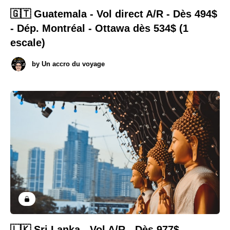
🇬🇹 Guatemala - Vol direct A/R - Dès 494$
- Dép. Montréal - Ottawa dès 534$ (1
escale)
by
Un accro du voyage
🇱🇰 Sri Lanka - Vol A/R - Dès 977$