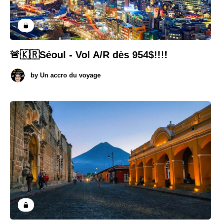
🚨🇰🇷Séoul - Vol A/R dès 954$!!!!
by
Un accro du voyage