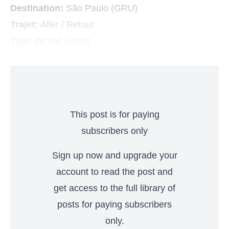
Destination:
São Paulo (GRU)
Trajet:
Aller / Retour
Type de vol:
Direct
Prix:
Dès 816$
This post is for paying
subscribers only
Sign up now and upgrade your
account to read the post and
get access to the full library of
posts for paying subscribers
only.