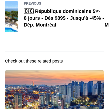
PREVIOUS
🇩🇴 République dominicaine 5⭐️-
8 jours - Dès 989$ - Jusqu'à -45% -
Dép. Montréal
M
Check out these related posts