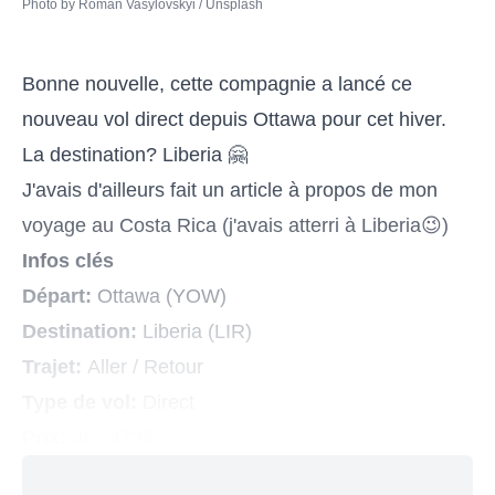
Photo by 
Roman Vasylovskyi
 / 
Unsplash
Bonne nouvelle, cette compagnie a lancé ce
nouveau vol direct depuis Ottawa pour cet hiver.
La destination? Liberia 🤗
J'avais d'ailleurs fait un article à propos de mon
voyage au Costa Rica (j'avais atterri à Liberia😉)
Infos clés
Départ:
Ottawa (YOW)
Destination:
Liberia (LIR)
Trajet:
Aller / Retour
Type de vol:
Direct
Prix:
dès 479$