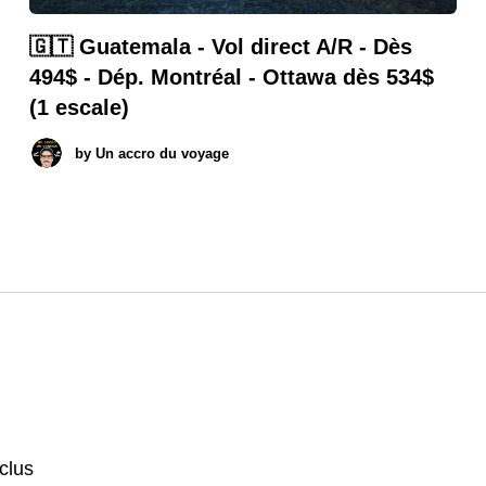
🇬🇹 Guatemala - Vol direct A/R - Dès
494$ - Dép. Montréal - Ottawa dès 534$
(1 escale)
by
Un accro du voyage
nclus