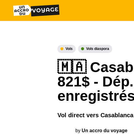
Vols
Vols diaspora
🇲🇦 Casabl
821$ - Dép.
enregistré
Vol direct vers Casablanc
by
Un accro du voyage