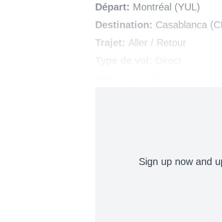
Départ:
Montréal (YUL)
Destination:
Casablanca (
Trajet:
Aller / Retour
Type de vol:
Direct
Prix:
dès 821$
Sign up now and up