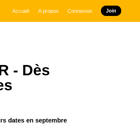
Accueil
A propos
Connexion
Join
/R - Dès
es
urs dates en septembre