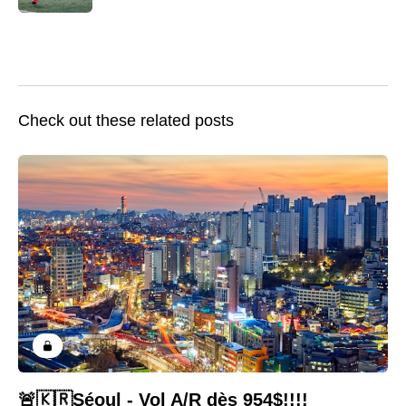
Check out these related posts
🚨🇰🇷Séoul - Vol A/R dès 954$!!!!