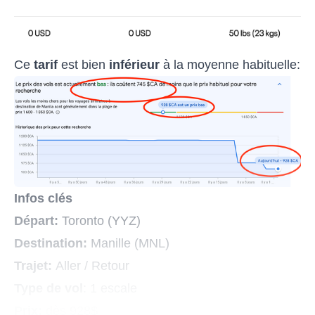
Ce
tarif
est bien
inférieur
à la moyenne habituelle:
Infos clés
Départ:
Toronto (YYZ)
Destination:
Manille (MNL)
Trajet:
Aller / Retour
Type de vol
: 1 escale
Prix:
dès 928$