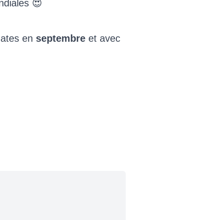
diales 😍
dates en
septembre
et avec