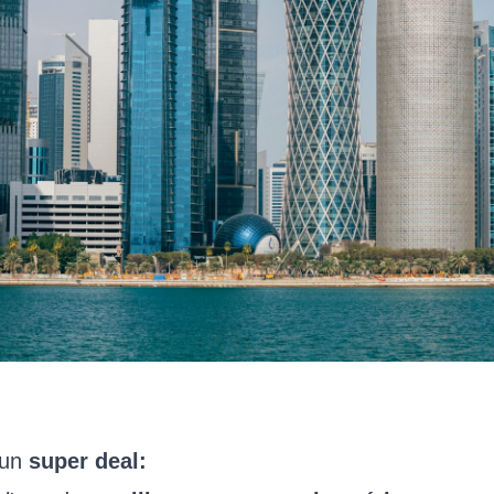
 un
super deal: