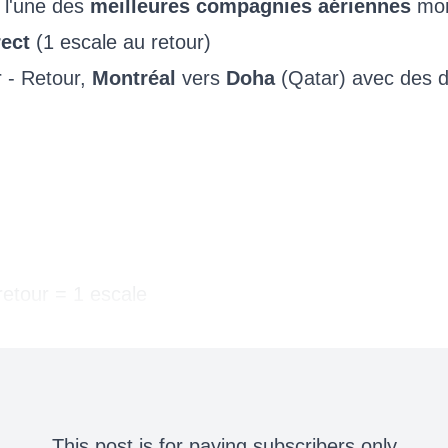
 l'une des
meilleures compagnies aériennes
mon
rect
(1 escale au retour)
r - Retour,
Montréal
vers
Doha
(Qatar) avec des 
 retour = 1 escale
This post is for paying subscribers only