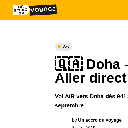
Vols
🇶🇦 Doha -
Aller direct
Vol A/R vers Doha dès 941 $
septembre
by
Un accro du voyage
8 juillet 2025