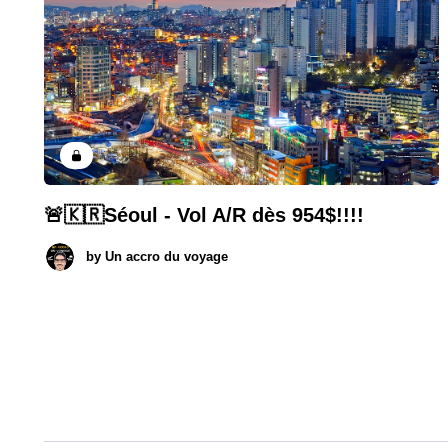
🚨🇰🇷Séoul - Vol A/R dès 954$!!!!
by
Un accro du voyage