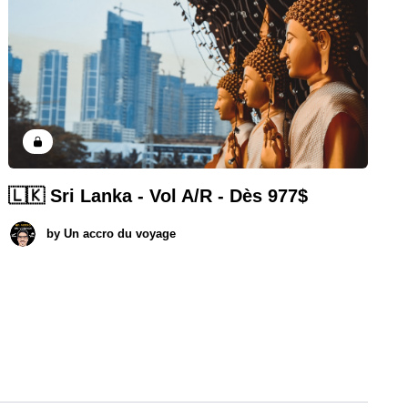
🇱🇰 Sri Lanka - Vol A/R - Dès 977$
by
Un accro du voyage