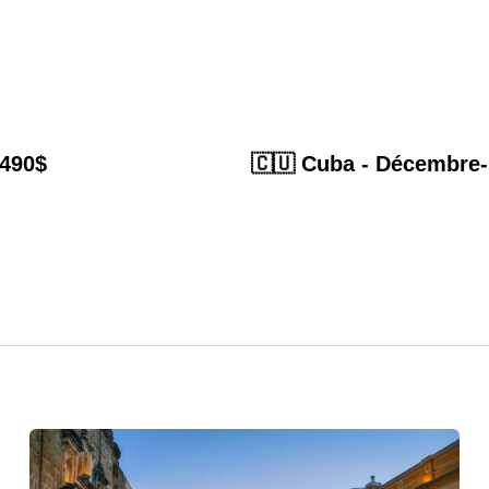
 490$
🇨🇺 Cuba - Décembre- 5