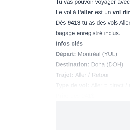
Tu vas pouvoir voyager avec
Le vol à
l'aller
est un
vol di
Dès
941$
tu as des vols Alle
bagage enregistré inclus.
Infos clés
Départ:
Montréal (YUL)
Destination:
Doha (DOH)
Trajet:
Aller / Retour
Type de vol:
Aller = direct /
Prix:
dès 941$