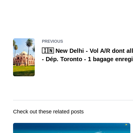
PREVIOUS
🇮🇳 New Delhi - Vol A/R dont a
- Dép. Toronto - 1 bagage enregi
Check out these related posts