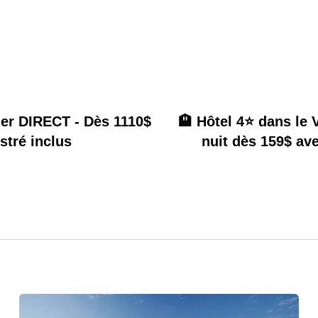
ller DIRECT - Dès 1110$
🏨 Hôtel 4⭐️ dans le
stré inclus
nuit dès 159$ av