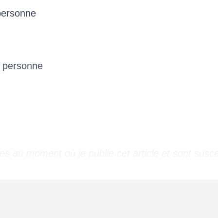
personne
/ personne
les au moment où je publie cet article et sont susce