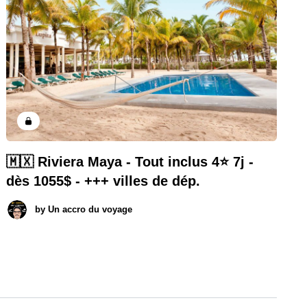
🇲🇽 Riviera Maya - Tout inclus 4⭐️ 7j -
dès 1055$ - +++ villes de dép.
by
Un accro du voyage