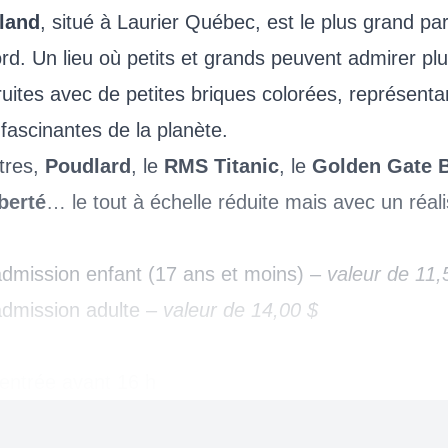
land
, situé à Laurier Québec, est le plus grand par
. Un lieu où petits et grands peuvent admirer plu
truites avec de petites briques colorées, représent
s fascinantes de la planète.
tres,
Poudlard
, le
RMS Titanic
, le
Golden Gate 
berté
… le tout à échelle réduite mais avec un réal
admission enfant (17 ans et moins) –
valeur de 11,
admission adulte –
valeur de 14,00 $
 entrée avant 16 h