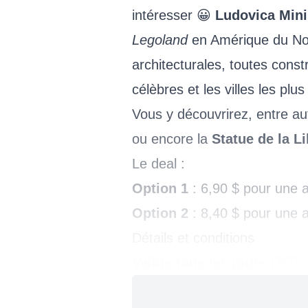
intéresser 😀
Ludovica Mini
Legoland
en Amérique du Nord
architecturales, toutes cons
célèbres et les villes les plu
Vous y découvrirez, entre au
ou encore la
Statue de la Li
Le deal :
Option 1
: 6,90 $ pour une 
Option 2
: 8,40 $ pour une 
Détails et conditions
Valide tous les jours
(7/7),